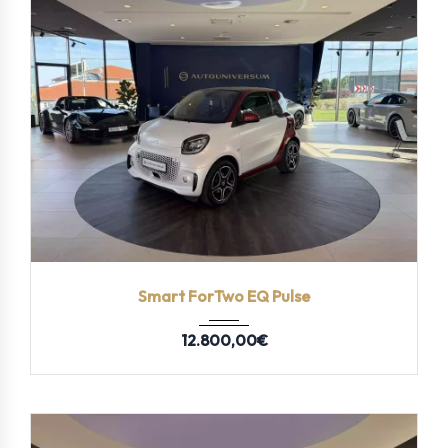
2020.
Autom...
43 km
Smart ForTwo EQ Pulse
12.800,00
€