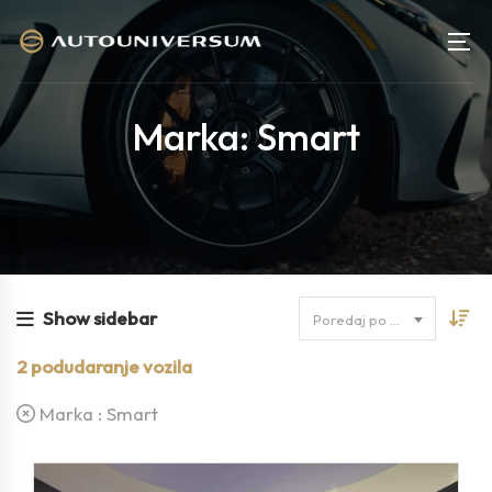
Marka: Smart
Show sidebar
Poredaj po cijeni
2
podudaranje vozila
Marka :
Smart