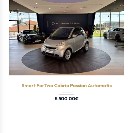
2009
Autom...
134 km
Smart ForTwo Cabrio Passion Automatic
5.500,00
€