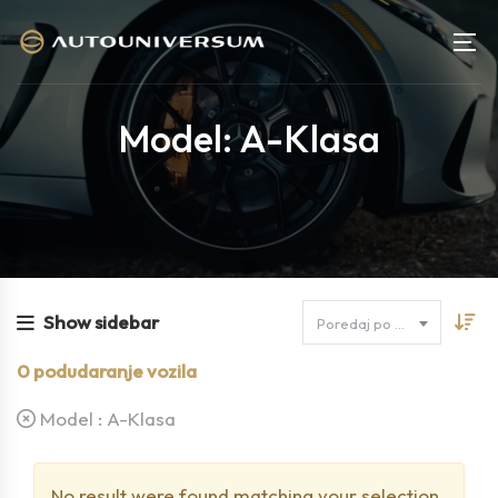
Model: A-Klasa
Show sidebar
Poredaj po cijeni
0
podudaranje vozila
Model :
A-Klasa
No result were found matching your selection.